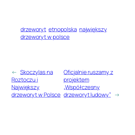
drzeworyt
etnopolska
największy
drzeworyt w polsce
←
Skoczylas na
Oficjalnie ruszamy z
Roztoczu i
projektem
Największy
„Współczesny
drzeworyt w Polsce
drzeworyt ludowy”
→