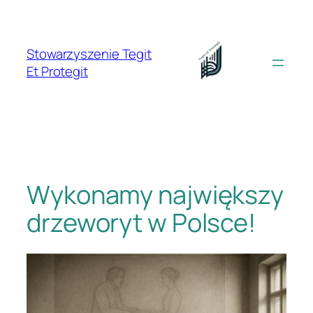
Przejdź
do
treści
Stowarzyszenie Tegit
Et Protegit
Wykonamy największy
drzeworyt w Polsce!