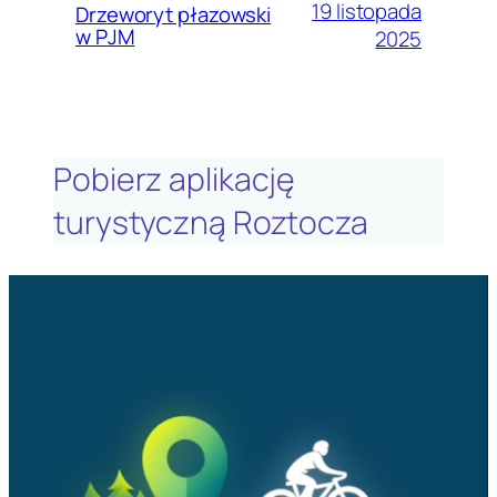
19 listopada
Drzeworyt płazowski
w PJM
2025
Pobierz aplikację
turystyczną Roztocza