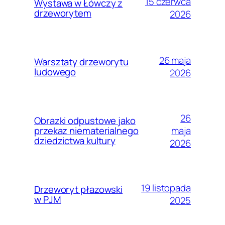
15 czerwca
Wystawa w Łówczy z
drzeworytem
2026
26 maja
Warsztaty drzeworytu
ludowego
2026
26
Obrazki odpustowe jako
maja
przekaz niematerialnego
dziedzictwa kultury
2026
19 listopada
Drzeworyt płazowski
w PJM
2025