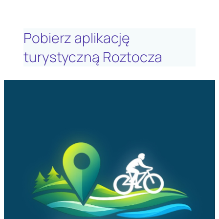
Pobierz aplikację
turystyczną Roztocza