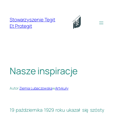
Przejdź
do
treści
Stowarzyszenie Tegit
Et Protegit
Nasze inspiracje
Autor:
Ziemia Lubaczowska
w
Artykuły
19 października 1929 roku ukazał się szósty