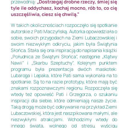
przewodnią:
„Dostrzegaj drobne rzeczy, śmiej się
tyle ile oddychasz, kochaj mocno, rób to, co cię
uszczęśliwia, ciesz się chwilą.”
W takich okolicznościach rozpoczęło się spotkanie
autorskie z Pati Maczyńską. Autorka opowiedziała o
sobie, swoich przygodach na Ziemi Lubaczowskiej i
swoim niezwykłym odkryciu, jakim była Świątynia
Słońca. Stała się ona inspiracją do napisania książki
„Południca ze Świątyni Słońca”, następnie „Klątwy
Nawii” i „Skarbu Szeptuchy”. Kolejnym punktem
programu była prezentacja dwóch maskotek:
Lubaroga i Lepaka, które Pati sama wykonała na to
spotkanie. Są to na razie prototypy, które mają być
znakami rozpoznawczymi regionu. Rozpoczęła się
wtedy też opowieść Pati i Grzegorza, o szukaniu
inspiracji dla siebie, które odmieniają nasze życie.
Taką drogą może być odkrywanie na przykład Ziemi
Lubaczowskiej, która jest naszpikowana małymi, ale
niezwykłymi atrakcjami. Wchodzimy wtedy do
innego świata, wolnego od stresu, wyścigu