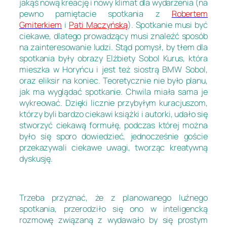
jakąś nową kreację i nowy klimat dla wydarzenia (na
pewno pamiętacie spotkania z
Robertem
Gmiterkiem
i
Pati Maczyńską
). Spotkanie musi być
ciekawe, dlatego prowadzący musi znaleźć sposób
na zainteresowanie ludzi. Stąd pomysł, by tłem dla
spotkania były obrazy Elżbiety Sobol Kurus, która
mieszka w Horyńcu i jest też siostrą BMW Sobol,
oraz eliksir na koniec. Teoretycznie nie było planu,
jak ma wyglądać spotkanie. Chwila miała sama je
wykreować. Dzięki licznie przybyłym kuracjuszom,
którzy byli bardzo ciekawi książki i autorki, udało się
stworzyć ciekawą formułę, podczas której można
było się sporo dowiedzieć, jednocześnie goście
przekazywali ciekawe uwagi, tworząc kreatywną
dyskusję.
Trzeba przyznać, że z planowanego luźnego
spotkania, przerodziło się ono w inteligencką
rozmowę związaną z wydawało by się prostym