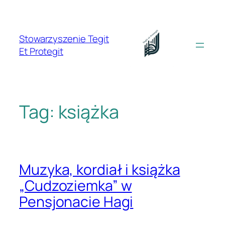
Przejdź
do
treści
Stowarzyszenie Tegit
Et Protegit
Tag:
książka
Muzyka, kordiał i książka
„Cudzoziemka” w
Pensjonacie Hagi