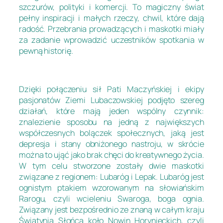
szczurów, polityki i komercji. To magiczny świat
pełny inspiracji i małych rzeczy, chwil, które dają
radość. Przebrania prowadzących i maskotki miały
za zadanie wprowadzić uczestników spotkania w
pewną historię.
Dzięki połączeniu sił Pati Maczyńskiej i ekipy
pasjonatów Ziemi Lubaczowskiej podjęto szereg
działań, które mają jeden wspólny czynnik:
znalezienie sposobu na jedną z największych
współczesnych bolączek społecznych, jaką jest
depresja i stany obniżonego nastroju, w skrócie
można to ująć jako brak chęci do kreatywnego życia.
W tym celu stworzone zostały dwie maskotki
związane z regionem: Lubaróg i Lepak. Lubaróg jest
ognistym ptakiem wzorowanym na słowiańskim
Rarogu, czyli wcieleniu Swaroga, boga ognia.
Związany jest bezpośrednio ze znaną w całym kraju
Świątynią Słońca koło Nowin Horynieckich, czyli