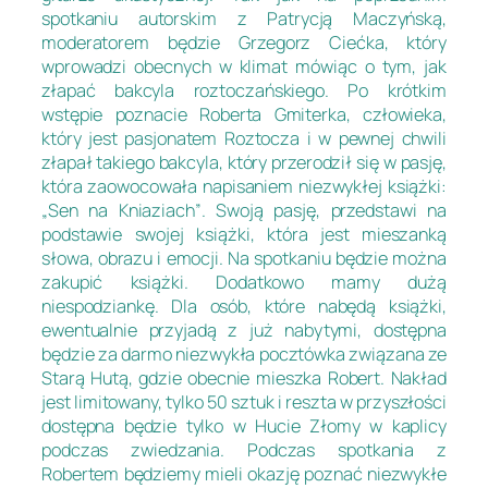
spotkaniu autorskim z Patrycją Maczyńską,
moderatorem będzie Grzegorz Ciećka, który
wprowadzi obecnych w klimat mówiąc o tym, jak
złapać bakcyla roztoczańskiego. Po krótkim
wstępie poznacie Roberta Gmiterka, człowieka,
który jest pasjonatem Roztocza i w pewnej chwili
złapał takiego bakcyla, który przerodził się w pasję,
która zaowocowała napisaniem niezwykłej książki:
„Sen na Kniaziach”
. Swoją pasję, przedstawi na
podstawie swojej książki, która jest mieszanką
słowa, obrazu i emocji. Na spotkaniu będzie można
zakupić książki. Dodatkowo mamy dużą
niespodziankę. Dla osób, które nabędą książki,
ewentualnie przyjadą z już nabytymi, dostępna
będzie za darmo niezwykła pocztówka związana ze
Starą Hutą, gdzie obecnie mieszka Robert. Nakład
jest limitowany, tylko 50 sztuk i reszta w przyszłości
dostępna będzie tylko w Hucie Złomy w kaplicy
podczas zwiedzania. Podczas spotkania z
Robertem będziemy mieli okazję poznać niezwykłe