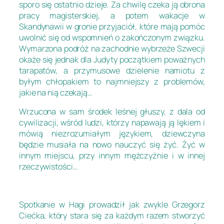
sporo się ostatnio dzieje. Za chwilę czeka ją obrona
pracy magisterskiej, a potem wakacje w
Skandynawii w gronie przyjaciół, które mają pomóc
uwolnić się od wspomnień o zakończonym związku.
Wymarzona podróż na zachodnie wybrzeże Szwecji
okaże się jednak dla Judyty początkiem poważnych
tarapatów, a przymusowe dzielenie namiotu z
byłym chłopakiem to najmniejszy z problemów,
jakie na nią czekają…
Wrzucona w sam środek leśnej głuszy, z dala od
cywilizacji, wśród ludzi, którzy napawają ją lękiem i
mówią niezrozumiałym językiem, dziewczyna
będzie musiała na nowo nauczyć się żyć. Żyć w
innym miejscu, przy innym mężczyźnie i w innej
rzeczywistości…
Spotkanie w Hagi prowadził jak zwykle Grzegorz
Ciećka, który stara się za każdym razem stworzyć