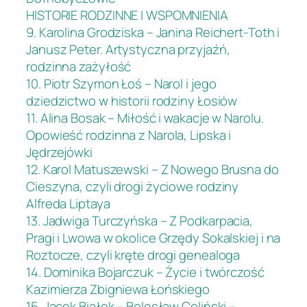
HISTORIE RODZINNE I WSPOMNIENIA
9. Karolina Grodziska – Janina Reichert-Toth i
Janusz Peter. Artystyczna przyjaźń,
rodzinna zażyłość
10. Piotr Szymon Łoś – Narol i jego
dziedzictwo w historii rodziny Łosiów
11. Alina Bosak – Miłość i wakacje w Narolu.
Opowieść rodzinna z Narola, Lipska i
Jędrzejówki
12. Karol Matuszewski – Z Nowego Brusna do
Cieszyna, czyli drogi życiowe rodziny
Alfreda Liptaya
13. Jadwiga Turczyńska – Z Podkarpacia,
Pragi i Lwowa w okolice Grzędy Sokalskiej i na
Roztocze, czyli kręte drogi genealoga
14. Dominika Bojarczuk – Życie i twórczość
Kazimierza Zbigniewa Łońskiego
15. Jacek Białek – Bolesław Celiński –