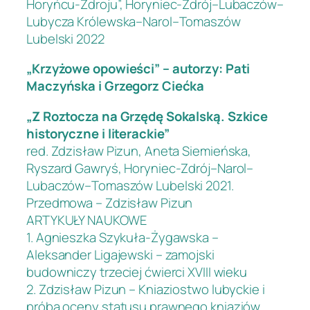
Horyńcu-Zdroju”, Horyniec-Zdrój–Lubaczów–
Lubycza Królewska–Narol–Tomaszów
Lubelski 2022
„Krzyżowe opowieści” – autorzy: Pati
Maczyńska i Grzegorz Ciećka
„Z Roztocza na Grzędę Sokalską. Szkice
historyczne i literackie”
red. Zdzisław Pizun, Aneta Siemieńska,
Ryszard Gawryś, Horyniec-Zdrój–Narol–
Lubaczów–Tomaszów Lubelski 2021.
Przedmowa – Zdzisław Pizun
ARTYKUŁY NAUKOWE
1. Agnieszka Szykuła-Żygawska –
Aleksander Ligajewski – zamojski
budowniczy trzeciej ćwierci XVIII wieku
2. Zdzisław Pizun – Kniaziostwo lubyckie i
próba oceny statusu prawnego kniaziów