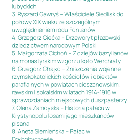
lubyckich
3. Ryszard Gawryś – Właściciele Siedlisk do
połowy XIX wieku ze szczególnym
uwzględnieniem rodu Fontanów
4. Grzegorz Ciećka – Drzeworyt płazowski
dziedzictwem narodowym Polski
5. Małgorzata Cichoń – Z dziejów bazylianów
na monastyrskim wzgórzu koło Werchraty
6. Grzegorz Chajko – Zniszczenia wojenne
rzymskokatolickich kościołów i obiektów
parafialnych w powiatach cieszanowskim,
rawskim i sokalskim w latach 1914-1916 w
sprawozdaniach miejscowych duszpasterzy
7. Olena Zamoyska – Historia pałacu w
Krystynopolu losami jego mieszkańców
pisana
8. Aneta Siemieńska – Pałac w
Dołhobyczowie