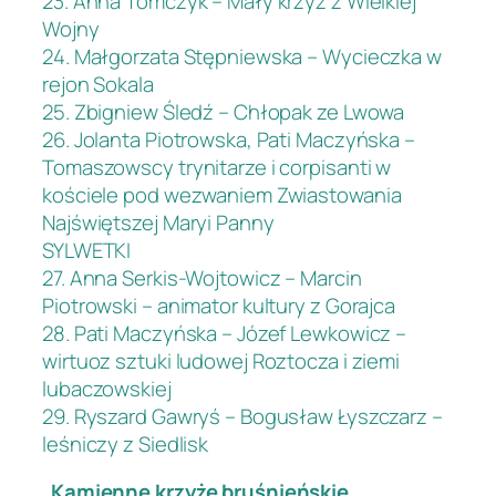
23. Anna Tomczyk – Mały krzyż z Wielkiej
Wojny
24. Małgorzata Stępniewska – Wycieczka w
rejon Sokala
25. Zbigniew Śledź – Chłopak ze Lwowa
26. Jolanta Piotrowska, Pati Maczyńska –
Tomaszowscy trynitarze i corpisanti w
kościele pod wezwaniem Zwiastowania
Najświętszej Maryi Panny
SYLWETKI
27. Anna Serkis-Wojtowicz – Marcin
Piotrowski – animator kultury z Gorajca
28. Pati Maczyńska – Józef Lewkowicz –
wirtuoz sztuki ludowej Roztocza i ziemi
lubaczowskiej
29. Ryszard Gawryś – Bogusław Łyszczarz –
leśniczy z Siedlisk
„Kamienne krzyże bruśnieńskie.