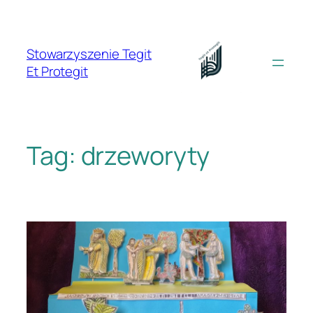
Przejdź
do
treści
Stowarzyszenie Tegit
Et Protegit
Tag:
drzeworyty