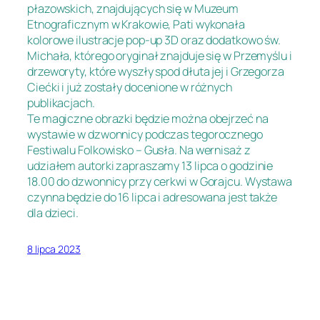
płazowskich, znajdujących się w Muzeum
Etnograficznym w Krakowie, Pati wykonała
kolorowe ilustracje pop-up 3D oraz dodatkowo św.
Michała, którego oryginał znajduje się w Przemyślu i
drzeworyty, które wyszły spod dłuta jej i Grzegorza
Ciećki i już zostały docenione w różnych
publikacjach.
Te magiczne obrazki będzie można obejrzeć na
wystawie w dzwonnicy podczas tegorocznego
Festiwalu Folkowisko – Gusła. Na wernisaż z
udziałem autorki zapraszamy 13 lipca o godzinie
18.00 do dzwonnicy przy cerkwi w Gorajcu. Wystawa
czynna będzie do 16 lipca i adresowana jest także
dla dzieci.
8 lipca 2023