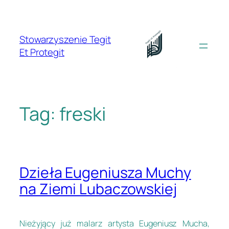
Przejdź
do
treści
Stowarzyszenie Tegit
Et Protegit
Tag:
freski
Dzieła Eugeniusza Muchy
na Ziemi Lubaczowskiej
Nieżyjący już malarz artysta Eugeniusz Mucha,