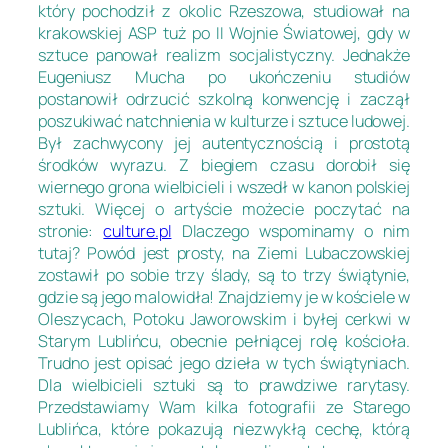
który pochodził z okolic Rzeszowa, studiował na
krakowskiej ASP tuż po II Wojnie Światowej, gdy w
sztuce panował realizm socjalistyczny. Jednakże
Eugeniusz Mucha po ukończeniu studiów
postanowił odrzucić szkolną konwencję i zaczął
poszukiwać natchnienia w kulturze i sztuce ludowej.
Był zachwycony jej autentycznością i prostotą
środków wyrazu. Z biegiem czasu dorobił się
wiernego grona wielbicieli i wszedł w kanon polskiej
sztuki. Więcej o artyście możecie poczytać na
stronie:
culture.pl
Dlaczego wspominamy o nim
tutaj? Powód jest prosty, na Ziemi Lubaczowskiej
zostawił po sobie trzy ślady, są to trzy świątynie,
gdzie są jego malowidła! Znajdziemy je w kościele w
Oleszycach, Potoku Jaworowskim i byłej cerkwi w
Starym Lublińcu, obecnie pełniącej rolę kościoła.
Trudno jest opisać jego dzieła w tych świątyniach.
Dla wielbicieli sztuki są to prawdziwe rarytasy.
Przedstawiamy Wam kilka fotografii ze Starego
Lublińca, które pokazują niezwykłą cechę, którą