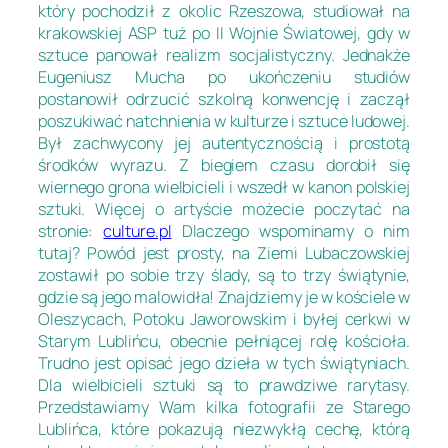
który pochodził z okolic Rzeszowa, studiował na
krakowskiej ASP tuż po II Wojnie Światowej, gdy w
sztuce panował realizm socjalistyczny. Jednakże
Eugeniusz Mucha po ukończeniu studiów
postanowił odrzucić szkolną konwencję i zaczął
poszukiwać natchnienia w kulturze i sztuce ludowej.
Był zachwycony jej autentycznością i prostotą
środków wyrazu. Z biegiem czasu dorobił się
wiernego grona wielbicieli i wszedł w kanon polskiej
sztuki. Więcej o artyście możecie poczytać na
stronie:
culture.pl
Dlaczego wspominamy o nim
tutaj? Powód jest prosty, na Ziemi Lubaczowskiej
zostawił po sobie trzy ślady, są to trzy świątynie,
gdzie są jego malowidła! Znajdziemy je w kościele w
Oleszycach, Potoku Jaworowskim i byłej cerkwi w
Starym Lublińcu, obecnie pełniącej rolę kościoła.
Trudno jest opisać jego dzieła w tych świątyniach.
Dla wielbicieli sztuki są to prawdziwe rarytasy.
Przedstawiamy Wam kilka fotografii ze Starego
Lublińca, które pokazują niezwykłą cechę, którą