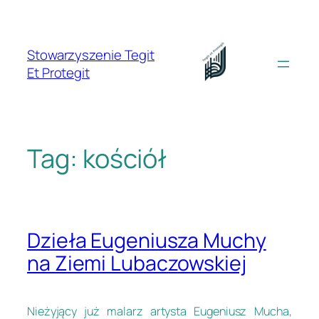
Przejdź
do
treści
Stowarzyszenie Tegit
Et Protegit
Tag:
kościół
Dzieła Eugeniusza Muchy
na Ziemi Lubaczowskiej
Nieżyjący już malarz artysta Eugeniusz Mucha,