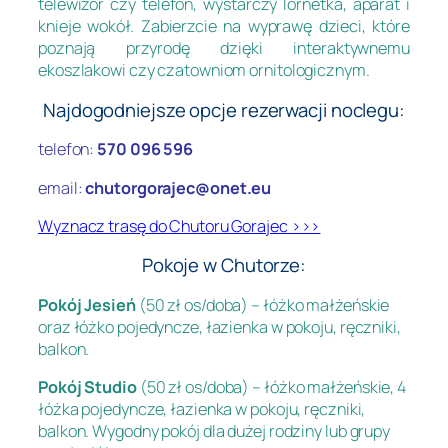
telewizor czy telefon, wystarczy lornetka, aparat i
knieje wokół. Zabierzcie na wyprawę dzieci, które
poznają przyrodę dzięki interaktywnemu
ekoszlakowi czy czatowniom ornitologicznym.
Najdogodniejsze opcje rezerwacji noclegu:
telefon:
570 096 596
email:
chutorgorajec@onet.eu
Wyznacz trasę do Chutoru Gorajec >>>
Pokoje w Chutorze:
Pokój Jesień
(50 zł os/doba) – łóżko małżeńskie
oraz łóżko pojedyncze, łazienka w pokoju, ręczniki,
balkon.
Pokój Studio
(50 zł os/doba) – łóżko małżeńskie, 4
łóżka pojedyncze, łazienka w pokoju, ręczniki,
balkon. Wygodny pokój dla dużej rodziny lub grupy