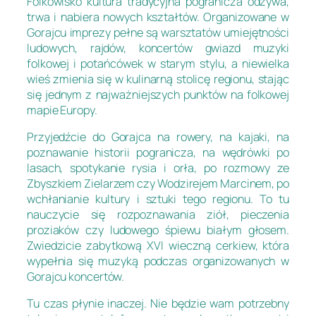
Folkowisko kultura tradycyjna pogranicza odżywa,
trwa i nabiera nowych kształtów. Organizowane w
Gorajcu imprezy pełne są warsztatów umiejętności
ludowych, rajdów, koncertów gwiazd muzyki
folkowej i potańcówek w starym stylu, a niewielka
wieś zmienia się w kulinarną stolicę regionu, stając
się jednym z najważniejszych punktów na folkowej
mapie Europy.
Przyjedźcie do Gorajca na rowery, na kajaki, na
poznawanie historii pogranicza, na wędrówki po
lasach, spotykanie rysia i orła, po rozmowy ze
Zbyszkiem Zielarzem czy Wodzirejem Marcinem, po
wchłanianie kultury i sztuki tego regionu. To tu
nauczycie się rozpoznawania ziół, pieczenia
proziaków czy ludowego śpiewu białym głosem.
Zwiedzicie zabytkową XVI wieczną cerkiew, która
wypełnia się muzyką podczas organizowanych w
Gorajcu koncertów.
Tu czas płynie inaczej. Nie będzie wam potrzebny