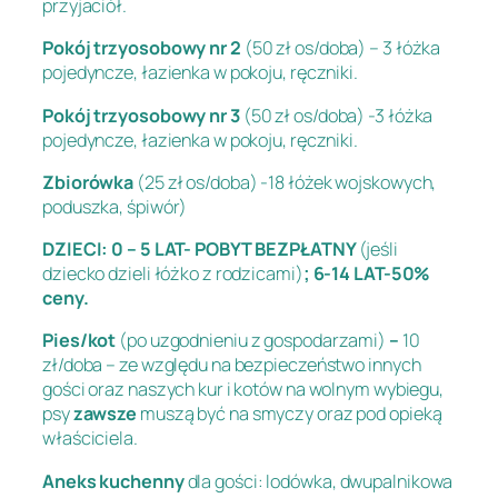
przyjaciół.
Pokój trzyosobowy nr 2
(50 zł os/doba) – 3 łóżka
pojedyncze, łazienka w pokoju, ręczniki.
Pokój trzyosobowy nr 3
(50 zł os/doba) -3 łóżka
pojedyncze, łazienka w pokoju, ręczniki.
Zbiorówka
(25 zł os/doba) -18 łóżek wojskowych,
poduszka, śpiwór)
DZIECI: 0 – 5 LAT- POBYT BEZPŁATNY
(jeśli
dziecko dzieli łóżko z rodzicami)
; 6-14 LAT-50%
ceny.
Pies/kot
(po uzgodnieniu z gospodarzami)
–
10
zł/doba – ze względu na bezpieczeństwo innych
gości oraz naszych kur i kotów na wolnym wybiegu,
psy
zawsze
muszą być na smyczy oraz pod opieką
właściciela.
Aneks kuchenny
dla gości: lodówka, dwupalnikowa