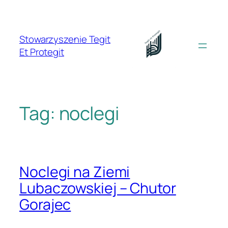
Przejdź
do
treści
Stowarzyszenie Tegit
Et Protegit
Tag:
noclegi
Noclegi na Ziemi
Lubaczowskiej – Chutor
Gorajec