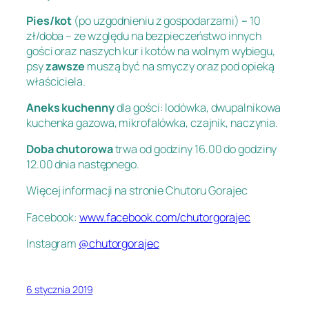
Pies/kot
(po uzgodnieniu z gospodarzami)
–
10
zł/doba – ze względu na bezpieczeństwo innych
gości oraz naszych kur i kotów na wolnym wybiegu,
psy
zawsze
muszą być na smyczy oraz pod opieką
właściciela.
Aneks kuchenny
dla gości: lodówka, dwupalnikowa
kuchenka gazowa, mikrofalówka, czajnik, naczynia.
Doba chutorowa
trwa od godziny 16.00 do godziny
12.00 dnia następnego.
Więcej informacji na stronie Chutoru Gorajec
Facebook:
www.facebook.com/chutorgorajec
Instagram
@chutorgorajec
6 stycznia 2019