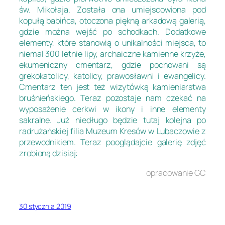
św. Mikołaja. Została ona umiejscowiona pod
kopułą babińca, otoczona piękną arkadową galerią,
gdzie można wejść po schodkach. Dodatkowe
elementy, które stanowią o unikalności miejsca, to
niemal 300 letnie lipy, archaiczne kamienne krzyże,
ekumeniczny cmentarz, gdzie pochowani są
grekokatolicy, katolicy, prawosławni i ewangelicy.
Cmentarz ten jest też wizytówką kamieniarstwa
bruśnieńskiego. Teraz pozostaje nam czekać na
wyposażenie cerkwi w ikony i inne elementy
sakralne. Już niedługo będzie tutaj kolejna po
radrużańskiej filia Muzeum Kresów w Lubaczowie z
przewodnikiem. Teraz pooglądajcie galerię zdjęć
zrobioną dzisiaj:
opracowanie GC
30 stycznia 2019