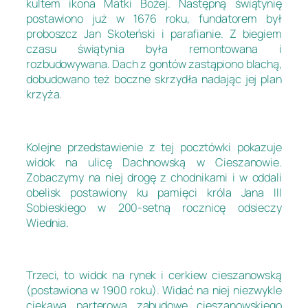
kultem ikona Matki Bożej. Następną świątynię
postawiono już w 1676 roku, fundatorem był
proboszcz Jan Skoteński i parafianie. Z biegiem
czasu świątynia była remontowana i
rozbudowywana. Dach z gontów zastąpiono blachą,
dobudowano też boczne skrzydła nadając jej plan
krzyża.
Kolejne przedstawienie z tej pocztówki pokazuje
widok na ulicę Dachnowską w Cieszanowie.
Zobaczymy na niej drogę z chodnikami i w oddali
obelisk postawiony ku pamięci króla Jana III
Sobieskiego w 200-setną rocznicę odsieczy
Wiednia.
Trzeci, to widok na rynek i cerkiew cieszanowską
(postawiona w 1900 roku). Widać na niej niezwykle
ciekawą parterową zabudowę cieszanowskiego