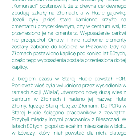
„Komuniści” postanowili, że z drewna cerkiewnego
zbudują szkołę na Złomach, a w Hucie gajówkę.
Jeżeli były jakieś stare kamienne krzyże na
cmentarzu przycerkiewnym, czy w centrum wsi, to
przeniesiono je na cmentarz. Wyposażenie cerkwi
nie przepadło! Ornaty i inne ruchome elementy
zostały zabrane do kościoła w Płazowie. Gdy na
Złomach postawiono kaplicę pod koniec lat 50tych,
część tego wyposażenia została przeniesiona do tej
kaplicy.
Z biegiem czasu w Starej Hucie powstał PGR.
Ponieważ wieś była wyludniona przez wysiedlenia w
ramach Akcji „Wisła”, utworzono nową dużą wieś z
centrum w Złomach i nadano jej nazwę: Huta
Złomy, łącząc Starą Hutę ze Złomami. Do PGRu w
Starej Hucie ściągano pracowników z zewnątrz.
Przybyli między innymi pracownicy z Bieszczad. W
latach 80tych Iglopol obiecał im mieszkania w bloku
w Łówczy, który miał powstać dla nich, dlatego