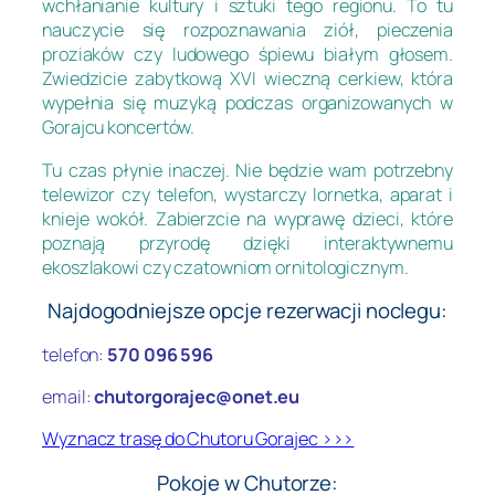
wchłanianie kultury i sztuki tego regionu. To tu
nauczycie się rozpoznawania ziół, pieczenia
proziaków czy ludowego śpiewu białym głosem.
Zwiedzicie zabytkową XVI wieczną cerkiew, która
wypełnia się muzyką podczas organizowanych w
Gorajcu koncertów.
Tu czas płynie inaczej. Nie będzie wam potrzebny
telewizor czy telefon, wystarczy lornetka, aparat i
knieje wokół. Zabierzcie na wyprawę dzieci, które
poznają przyrodę dzięki interaktywnemu
ekoszlakowi czy czatowniom ornitologicznym.
Najdogodniejsze opcje rezerwacji noclegu:
telefon:
570 096 596
email:
chutorgorajec@onet.eu
Wyznacz trasę do Chutoru Gorajec >>>
Pokoje w Chutorze: