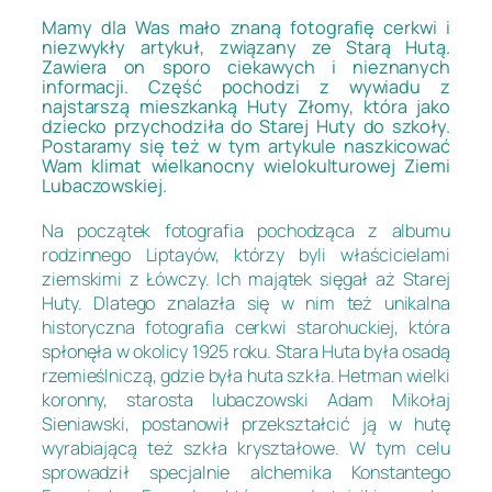
Mamy dla Was mało znaną fotografię cerkwi i
niezwykły artykuł, związany ze Starą Hutą.
Zawiera on sporo ciekawych i nieznanych
informacji. Część pochodzi z wywiadu z
najstarszą mieszkanką Huty Złomy, która jako
dziecko przychodziła do Starej Huty do szkoły.
Postaramy się też w tym artykule naszkicować
Wam klimat wielkanocny wielokulturowej Ziemi
Lubaczowskiej.
Na początek fotografia pochodząca z albumu
rodzinnego Liptayów, którzy byli właścicielami
ziemskimi z Łówczy. Ich majątek sięgał aż Starej
Huty. Dlatego znalazła się w nim też unikalna
historyczna fotografia cerkwi starohuckiej, która
spłonęła w okolicy 1925 roku. Stara Huta była osadą
rzemieślniczą, gdzie była huta szkła. Hetman wielki
koronny, starosta lubaczowski Adam Mikołaj
Sieniawski, postanowił przekształcić ją w hutę
wyrabiającą też szkła kryształowe. W tym celu
sprowadził specjalnie alchemika Konstantego