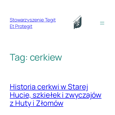
Przejdź
do
treści
Stowarzyszenie Tegit
Et Protegit
Tag:
cerkiew
Historia cerkwi w Starej
Hucie, szkiełek i zwyczajów
z Huty i Złomów