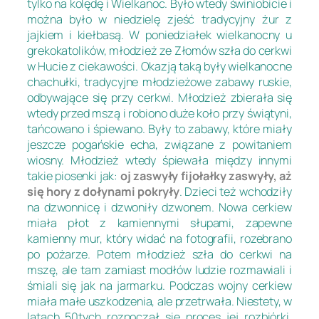
tylko na kolędę i Wielkanoc. Było wtedy świniobicie i
można było w niedzielę zjeść tradycyjny żur z
jajkiem i kiełbasą. W poniedziałek wielkanocny u
grekokatolików, młodzież ze Złomów szła do cerkwi
w Hucie z ciekawości. Okazją taką były wielkanocne
chachułki, tradycyjne młodzieżowe zabawy ruskie,
odbywające się przy cerkwi. Młodzież zbierała się
wtedy przed mszą i robiono duże koło przy świątyni,
tańcowano i śpiewano. Były to zabawy, które miały
jeszcze pogańskie echa, związane z powitaniem
wiosny. Młodzież wtedy śpiewała między innymi
takie piosenki jak:
oj zaswyły fijołałky zaswyły, aż
się hory z dołynami pokryły
. Dzieci też wchodziły
na dzwonnicę i dzwoniły dzwonem. Nowa cerkiew
miała płot z kamiennymi słupami, zapewne
kamienny mur, który widać na fotografii, rozebrano
po pożarze. Potem młodzież szła do cerkwi na
mszę, ale tam zamiast modłów ludzie rozmawiali i
śmiali się jak na jarmarku. Podczas wojny cerkiew
miała małe uszkodzenia, ale przetrwała. Niestety, w
latach 50tych rozpoczął się proces jej rozbiórki.