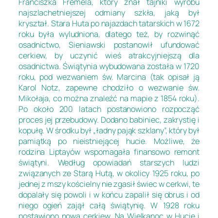
Franciszka Fremela, który znał tajniki wyrobu
najszlachetniejszej odmiany szkła, jaką był
kryształ. Stara Huta po najazdach tatarskich w 1672
roku była wyludniona, dlatego też, by rozwinąć
osadnictwo, Sieniawski postanowił ufundować
cerkiew, by uczynić wieś atrakcyjniejszą dla
osadnictwa. Świątynia wybudowana została w 1720
roku, pod wezwaniem św. Marcina (tak opisał ją
Karol Notz, zapewne chodziło o wezwanie św.
Mikołaja, co można znaleźć na mapie z 1854 roku).
Po około 200 latach postanowiono rozpocząć
proces jej przebudowy. Dodano babiniec, zakrystię i
kopułę. W środku był „ładny pająk szklany”, który był
pamiątką po nieistniejącej hucie. Możliwe, że
rodzina Liptayów wspomagała finansowo remont
świątyni. Według opowiadań starszych ludzi
związanych ze Starą Hutą, w okolicy 1925 roku, po
jednej z mszy kościelny nie zgasił świec w cerkwi, te
dopalały się powoli i w końcu zapalił się obrus i od
niego ogień zajął całą świątynię. W 1928 roku
postawiono nową cerkiew. Na Wielkanoc w Hucie i