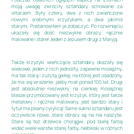
moją uwagę zwróciły sztandary schowane za
ołtarzem. Były cztery, dwa z nich zwieńczone
nowymi srebrnymi krzyżykami, a dwa jakimiś
starymi. Postanowiłem je zobaczyć. Po rozwinięciu
ukazały się dość niezwykłe obrazy, ręcznie
malowane i stare! Jeden z Jezusem drugi z Maryją.
Także krzyżyki wieńczące sztandary okazały się
wiekowe, jeden z nich jednolity, zapewne mosiężny,
ma tak starą i zużytą gałkę, na której jest osadzony,
że ma się wrażenie, jakby miał ponad 100 lat. Drugi
jest absolutnie niezwykły, na cienkiej mosiężnej
blasze przymocowany jest krzyżyk, który jest także
metalowy i ręcznie malowany, jest bardzo stary i
tytuł ma pisany cyrylicą! Same sukno sztandaru jest
oczywiście nowe, stare obrazy są na nie naszyte.
Stare są też drzewce chorągwi, pod białą farbą
widać wiele warstw starej farby, niebieski w różnych