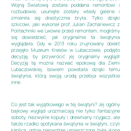
Wojną Światową została poddana remontowi i
rozbudowie, usunięte zostały wtedy galerie i
zmieniła się drastycznie bryła. Tylko dzięki
szkicowi, jaki wykonał prof. Julian Zachariewicz z
Politechniki we Lwowie przed remontem, mogliśmy
się dowiedzieć, jak oryginalnie ta świątynia
wyglądała. Gdy w 2013 roku zrujnowany obiekt
przejęło Muzeum Kresów w Lubaczowie, podjęto
decyzję, by przywrócić jej oryginalny wygląd!
Decyzję tę można nazwać epokową dla Ziemi
Lubaczowskiej, bowiem powstała dzięki temu
świątynia, którą swoją urodą przebija wszystkie
inne.
Co jest tak wyjątkowego w tej świątyni? Jej ogólny
bajkowy wygląd urozmaicają nie tylko fantazyjne
soboty, niezwykłe kopuły i drewniany rzygacz, ale
także rzadko spotykana świątynia w świątyni, czyli
kaplica, gdzie pierwotnie umieszczona była ikona