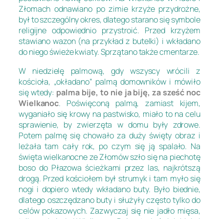
Złomach odnawiano po zimie krzyże przydrożne,
był to szczególny okres, dlatego starano się symbole
religijne odpowiednio przystroić. Przed krzyżem
stawiano wazon (na przykład z butelki) i wkładano
do niego świeże kwiaty. Sprzątano także cmentarze.
W niedzielę palmową, gdy wszyscy wrócili z
kościoła, „okładano” palmą domowników i mówiło
się wtedy:
palma bije, to nie ja biję, za sześć noc
Wielkanoc
. Poświęconą palmą, zamiast kijem,
wyganiało się krowy na pastwisko, miało to na celu
sprawienie, by zwierzęta w domu były zdrowe.
Potem palmę się chowało za duży święty obraz i
leżała tam cały rok, po czym się ją spalało. Na
święta wielkanocne ze Złomów szło się na piechotę
boso do Płazowa ścieżkami przez las, najkrótszą
drogą. Przed kościołem był strumyk i tam myło się
nogi i dopiero wtedy wkładano buty. Było biednie,
dlatego oszczędzano buty i służyły często tylko do
celów pokazowych. Zazwyczaj się nie jadło mięsa,