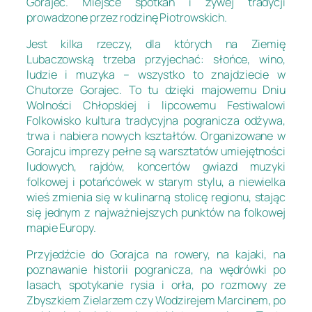
Gorajec. Miejsce spotkań i żywej tradycji
prowadzone przez rodzinę Piotrowskich.
Jest kilka rzeczy, dla których na Ziemię
Lubaczowską trzeba przyjechać: słońce, wino,
ludzie i muzyka – wszystko to znajdziecie w
Chutorze Gorajec. To tu dzięki majowemu Dniu
Wolności Chłopskiej i lipcowemu Festiwalowi
Folkowisko kultura tradycyjna pogranicza odżywa,
trwa i nabiera nowych kształtów. Organizowane w
Gorajcu imprezy pełne są warsztatów umiejętności
ludowych, rajdów, koncertów gwiazd muzyki
folkowej i potańcówek w starym stylu, a niewielka
wieś zmienia się w kulinarną stolicę regionu, stając
się jednym z najważniejszych punktów na folkowej
mapie Europy.
Przyjedźcie do Gorajca na rowery, na kajaki, na
poznawanie historii pogranicza, na wędrówki po
lasach, spotykanie rysia i orła, po rozmowy ze
Zbyszkiem Zielarzem czy Wodzirejem Marcinem, po