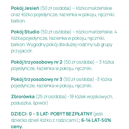
Pokój Jesień
(50 zł os/doba) – łóżko małżeńskie
oraz łóżko pojedyncze, łazienka w pokoju, ręczniki,
balkon.
Pokój Studio
(50 zł os/doba) – łóżko małżeńskie, 4
łóżka pojedyncze, łazienka w pokoju, ręczniki,
balkon. Wygodny pokój dla dużej rodziny lub grupy
przyjaciół.
Pokój trzyosobowy nr 2
(50 zł os/doba) – 3 łóżka
pojedyncze, łazienka w pokoju, ręczniki.
Pokój trzyosobowy nr 3
(50 zł os/doba) -3 łóżka
pojedyncze, łazienka w pokoju, ręczniki.
Zbiorówka
(25 zł os/doba) -18 łóżek wojskowych,
poduszka, śpiwór)
DZIECI: 0 – 5 LAT- POBYT BEZPŁATNY
(jeśli
dziecko dzieli łóżko z rodzicami)
; 6-14 LAT-50%
ceny.