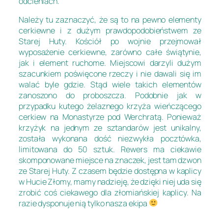
odcieniach.
Należy tu zaznaczyć, że są to na pewno elementy
cerkiewne i z dużym prawdopodobieństwem ze
Starej Huty. Kościół po wojnie przejmował
wyposażenie cerkiewne, zarówno całe świątynie,
jak i element ruchome. Miejscowi darzyli dużym
szacunkiem poświęcone rzeczy i nie dawali się im
walać byle gdzie. Stąd wiele takich elementów
zanoszono do proboszcza. Podobnie jak w
przypadku kutego żelaznego krzyża wieńczącego
cerkiew na Monastyrze pod Werchratą. Ponieważ
krzyżyk na jednym ze sztandarów jest unikalny,
została wykonana dość niezwykła pocztówka,
limitowana do 50 sztuk. Rewers ma ciekawie
skomponowane miejsce na znaczek, jest tam dzwon
ze Starej Huty. Z czasem będzie dostępna w kaplicy
w Hucie Złomy, mamy nadzieję, że dzięki niej uda się
zrobić coś ciekawego dla złomiańskiej kaplicy. Na
razie dysponuje nią tylko nasza ekipa