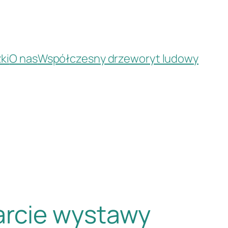
ki
O nas
Współczesny drzeworyt ludowy
arcie wystawy