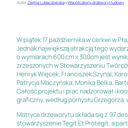
Autor:
Ziemia Lubaczowska
w
Współczesny drzeworyt ludowy
W piątek 17 października w cerkwi w P
Jednak największą atrakcją tego wydar
o wymiarach 600 cm x 300cm jest wynik
zrzeszonych w Stowarzyszeniu Twórców S
Henryk Więcek, Franciszek Szynal, Karo
Patrycja Maczyńska, Monika Belka, Bart
Całość projektu i prac nadzorował i k
graficzny, według pomysłu Grzegorza, 
Matryca drzeworytu składa się z 97 dese
stowarzyszenie Tegit Et Protegit, a par