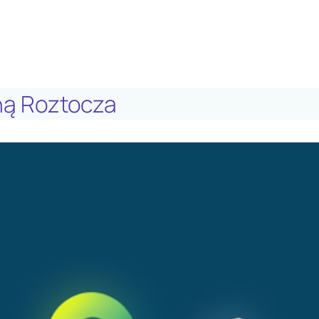
zną Roztocza