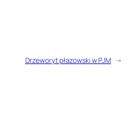
Drzeworyt płazowski w PJM
→