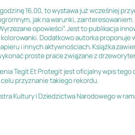
 godzinę 16.00, to wystawa już wcześniej pr
 ogromnym, jak na warunki, zainteresowaniem
 „Wyrzezane opowieści”. Jest to publikacja in
 kolorowanki. Dodatkowo autorka proponuje w
pieru i innych aktywnościach. Książka zawier
wykonać proste prace związane z drzeworyte
ia Tegit Et Protegit jest oficjalny wpis tego
celu przyznanie takiego rekordu.
istra Kultury i Dziedzictwa Narodowego w 