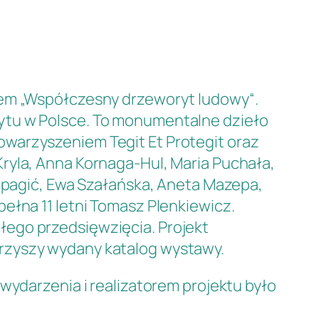
ułem „Współczesny drzeworyt ludowy“.
ytu w Polsce. To monumentalne dzieło
owarzyszeniem Tegit Et Protegit oraz
ryla, Anna Kornaga-Hul, Maria Puchała,
rapagić, Ewa Szałańska, Aneta Mazepa,
ełna 11 letni Tomasz Plenkiewicz.
łego przedsięwzięcia. Projekt
arzyszy wydany katalog wystawy.
wydarzenia i realizatorem projektu było