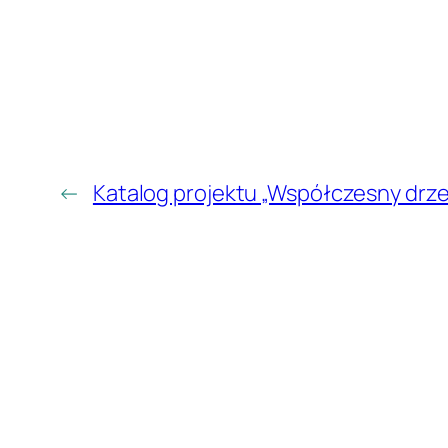
←
Katalog projektu „Współczesny drz