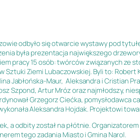
łazowie odbyło się otwarcie wystawy pod tyt
zenia była prezentacja największego drzewor
iem pracy 15 osób: twórców związanych ze st
ztuki Ziemi Lubaczowskiej. Byli to: Robert K
lina Jabłońska-Maur, Aleksandra i Cristian P
osz Szpond, Artur Mróz oraz najmłodszy, niesp
oordynował Grzegorz Ciećka, pomysłodawca ca
wykonała Aleksandra Hojdak. Projektowi tow
k, a odbity został na płótnie. Organizatorem 
tnerem tego zadania Miasto i Gmina Narol.