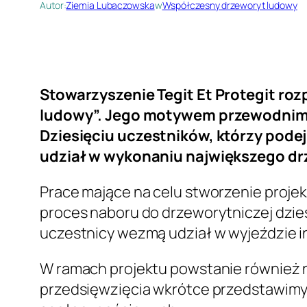
Autor:
Ziemia Lubaczowska
w
Współczesny drzeworyt ludowy
Stowarzyszenie Tegit Et Protegit ro
ludowy”. Jego motywem przewodnim 
Dziesięciu uczestników, którzy pode
udział w wykonaniu największego dr
Prace mające na celu stworzenie projek
proces naboru do drzeworytniczej dziesi
uczestnicy wezmą udział w wyjeździe 
W ramach projektu powstanie również nie
przedsięwzięcia wkrótce przedstawim