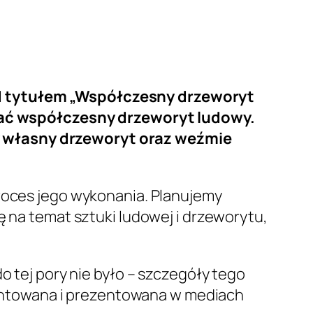
od tytułem „Współczesny drzeworyt
ać współczesny drzeworyt ludowy.
y własny drzeworyt oraz weźmie
proces jego wykonania. Planujemy
ę na temat sztuki ludowej i drzeworytu,
o tej pory nie było – szczegóły tego
entowana i prezentowana w mediach