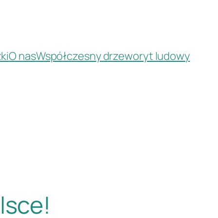
ki
O nas
Współczesny drzeworyt ludowy
lsce!