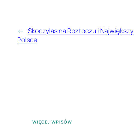
←
Skoczylas na Roztoczu i Największy
Polsce
WIĘCEJ WPISÓW