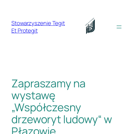
Przejdź
do
treści
Stowarzyszenie Tegit
Et Protegit
Zapraszamy na
wystawę
„Współczesny
drzeworyt ludowy“ w
Płazowie