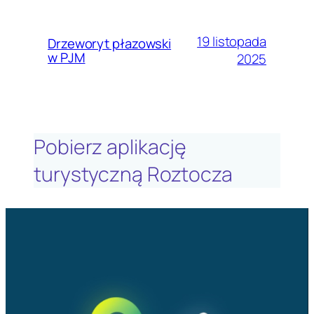
19 listopada
Drzeworyt płazowski
w PJM
2025
Pobierz aplikację
turystyczną Roztocza