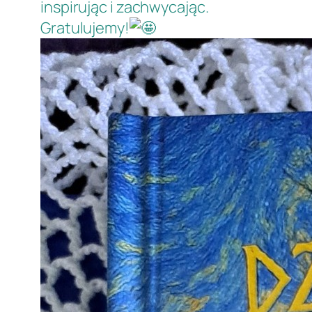
inspirując i zachwycając.
Gratulujemy!