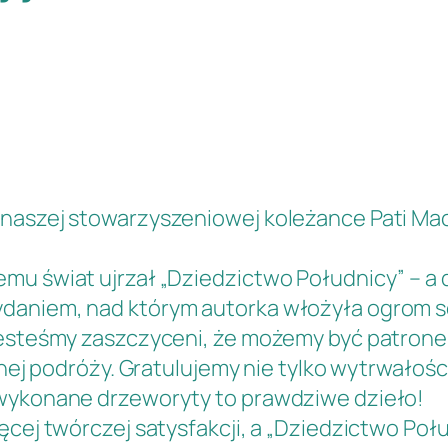
y naszej stowarzyszeniowej koleżance
Pati Ma
emu świat ujrzał „Dziedzictwo Południcy” – a
aniem, nad którym autorka włożyła ogrom ser
jesteśmy zaszczyceni, że możemy być patronem 
nej podróży. Gratulujemy nie tylko wytrwałości 
 wykonane drzeworyty to prawdziwe dzieło!
ęcej twórczej satysfakcji, a „Dziedzictwo Połu