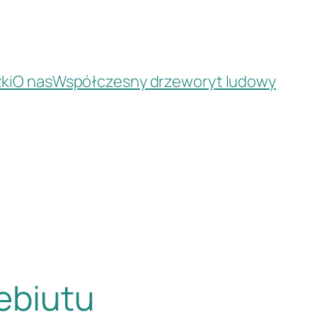
ki
O nas
Współczesny drzeworyt ludowy
debiutu