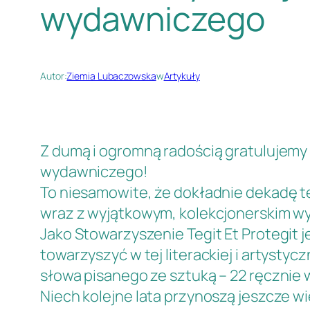
wydawniczego
Autor:
Ziemia Lubaczowska
w
Artykuły
Z dumą i ogromną radością gratulujem
wydawniczego!
To niesamowite, że dokładnie dekadę t
wraz z wyjątkowym, kolekcjonerskim wyd
Jako Stowarzyszenie Tegit Et Protegit 
towarzyszyć w tej literackiej i artystycz
słowa pisanego ze sztuką – 22 ręcznie
Niech kolejne lata przynoszą jeszcze wi