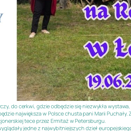
wczy, do cerkwi, gdzie odbędzie się niezwykła wystaw
dzie największa w Polsce chusta pani Marii Puchały. 
onerskiej tece przez Ermitaż w Petersburgu.
yglądały jedne z najwybitniejszych dzieł europejskiego