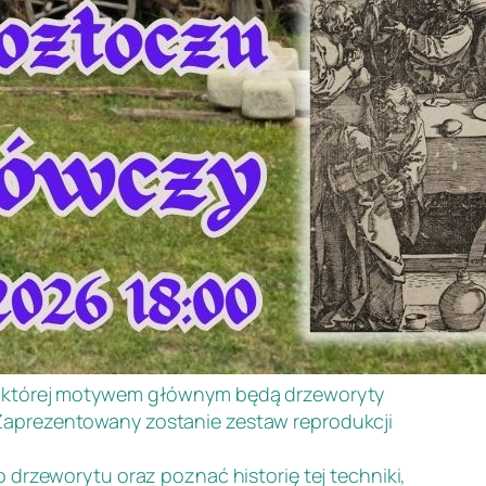
a, której motywem głównym będą drzeworyty
Zaprezentowany zostanie zestaw reprodukcji
 drzeworytu oraz poznać historię tej techniki,