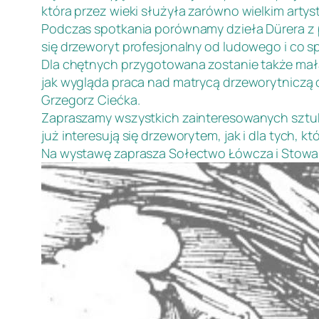
która przez wieki służyła zarówno wielkim arty
Podczas spotkania porównamy dzieła Dürera z 
się drzeworyt profesjonalny od ludowego i co sp
Dla chętnych przygotowana zostanie także mała
jak wygląda praca nad matrycą drzeworytniczą 
Grzegorz Ciećka.
Zapraszamy wszystkich zainteresowanych sztuką
już interesują się drzeworytem, jak i dla tych, 
Na wystawę zaprasza Sołectwo Łówcza i Stowarz