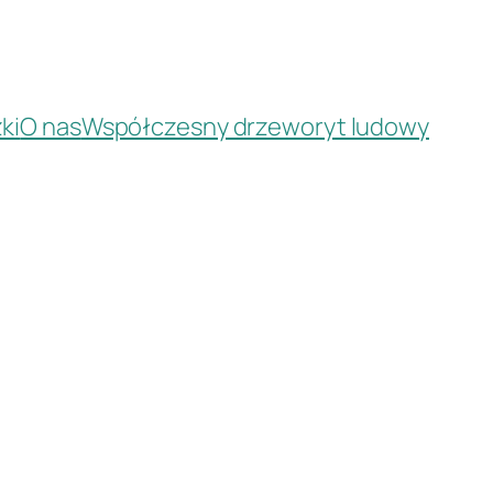
ki
O nas
Współczesny drzeworyt ludowy