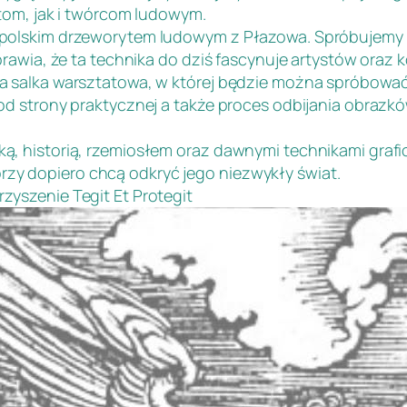
stom, jak i twórcom ludowym.
polskim drzeworytem ludowym z Płazowa. Spróbujemy 
rawia, że ta technika do dziś fascynuje artystów oraz 
 salka warsztatowa, w której będzie można spróbować 
od strony praktycznej a także proces odbijania obrazk
, historią, rzemiosłem oraz dawnymi technikami grafic
którzy dopiero chcą odkryć jego niezwykły świat.
yszenie Tegit Et Protegit