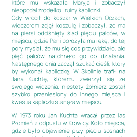
które mu wskazała Maryja i zobaczył
nieopodal źródełko i ruiny kapliczki.
Gdy wrócił do koszar w Wielkich Oczach,
wieczorem zdjął koszulę i zobaczył, że ma
na piersi odciśnięty ślad pięciu palców, w
miejscu, gdzie Pani położyła mu rękę, do tej
pory myślał, że mu się coś przywidziało, ale
pięć palców natchnęło go do działania.
Następnego dnia zaczął szukać cieśli, który
by wykonał kapliczkę. W Skolinie trafił na
Jana Kuchtę, któremu zwierzył się ze
swojego widzenia, niestety żołnierz został
szybko przeniesiony do innego miejsca i
kwestia kapliczki stanęła w miejscu.
W 1973 roku Jan Kuchta wracał przez las
Płomień z odpustu w Krowicy. Koło miejsca,
gdzie było objawienie przy pięciu sosnach