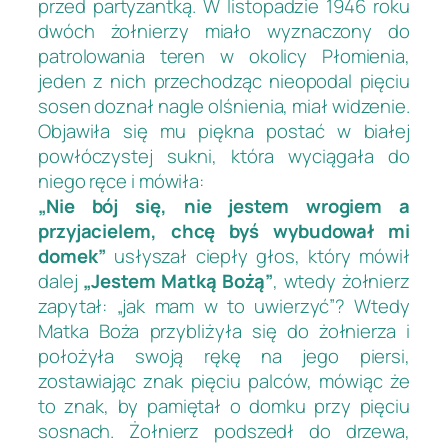
przed partyzantką. W listopadzie 1946 roku
dwóch żołnierzy miało wyznaczony do
patrolowania teren w okolicy Płomienia,
jeden z nich przechodząc nieopodal pięciu
sosen doznał nagle olśnienia, miał widzenie.
Objawiła się mu piękna postać w białej
powłóczystej sukni, która wyciągała do
niego ręce i mówiła:
„Nie bój się, nie jestem wrogiem a
przyjacielem, chcę byś wybudował mi
domek”
usłyszał ciepły głos, który mówił
dalej
„Jestem Matką Bożą”
, wtedy żołnierz
zapytał: „jak mam w to uwierzyć”? Wtedy
Matka Boża przybliżyła się do żołnierza i
położyła swoją rękę na jego piersi,
zostawiając znak pięciu palców, mówiąc że
to znak, by pamiętał o domku przy pięciu
sosnach. Żołnierz podszedł do drzewa,