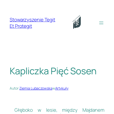
Przejdź
do
treści
Stowarzyszenie Tegit
Et Protegit
Kapliczka Pięć Sosen
Autor:
Ziemia Lubaczowska
w
Artykuły
Głęboko w lesie, między Majdanem