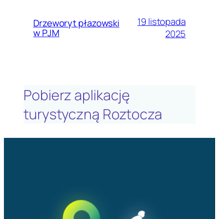
19 listopada
Drzeworyt płazowski
w PJM
2025
Pobierz aplikację
turystyczną Roztocza