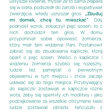
usłyszał kwilenie, myślał że to sarna złapała
się w sidła, podszedł do zarośli i wypatrywał
zwierzęcia, wtedy usłyszał głos:
„Zbuduj
mi domek, chcę tu mieszkać”
. Gdy
podniósł wzrok, zobaczył pięć sosen, to z
nich dochodził ten głos. W domu
przypomniał sobie opowieść żołnierza,
który miał tam widzenie Pani. Postanowił
zabrać się do zbudowania kapliczki, którą
oparł o pięć sosen. Wieści o kapliczce i
widzeniu żołnierza szybko się rozeszły,
ludzie też pamiętali o pierwotnym
objawieniu w tym miejscu i znów zaczęli
udawać się do tego miejsca. Przybywający
do kapliczki zostawiali w kapliczce różne
wota, żeby się spełniły ich modlitwy i jako
podziękowanie za wszelkie otrzymane łaski
ludzie zostawiali obrazki, łańcuszki z