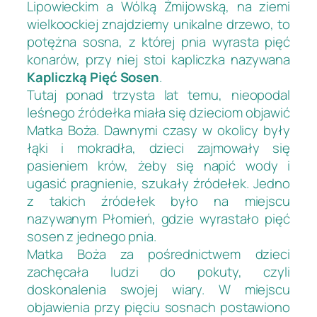
Lipowieckim a Wólką Żmijowską, na ziemi
wielkoockiej znajdziemy unikalne drzewo, to
potężna sosna, z której pnia wyrasta pięć
konarów, przy niej stoi kapliczka nazywana
Kapliczką Pięć Sosen
.
Tutaj ponad trzysta lat temu, nieopodal
leśnego źródełka miała się dzieciom objawić
Matka Boża. Dawnymi czasy w okolicy były
łąki i mokradła, dzieci zajmowały się
pasieniem krów, żeby się napić wody i
ugasić pragnienie, szukały źródełek. Jedno
z takich źródełek było na miejscu
nazywanym Płomień, gdzie wyrastało pięć
sosen z jednego pnia.
Matka Boża za pośrednictwem dzieci
zachęcała ludzi do pokuty, czyli
doskonalenia swojej wiary. W miejscu
objawienia przy pięciu sosnach postawiono