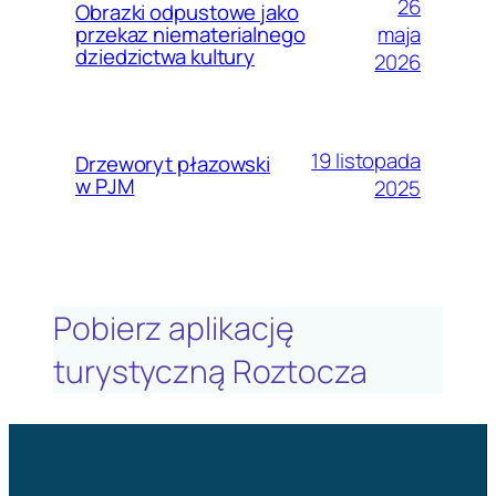
26
Obrazki odpustowe jako
maja
przekaz niematerialnego
dziedzictwa kultury
2026
19 listopada
Drzeworyt płazowski
w PJM
2025
Pobierz aplikację
turystyczną Roztocza