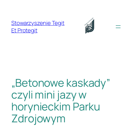
Przejdź
do
treści
Stowarzyszenie Tegit
Et Protegit
„Betonowe kaskady”
czyli mini jazy w
horynieckim Parku
Zdrojowym