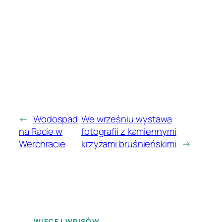
←
Wodospad
We wrześniu wystawa
na Racie w
fotografii z kamiennymi
Werchracie
krzyżami bruśnieńskimi
→
WIĘCEJ WPISÓW