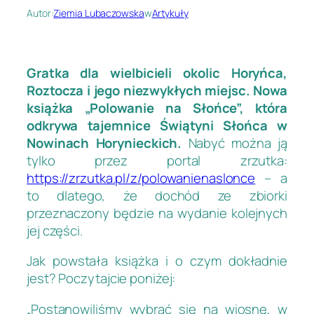
Autor:
Ziemia Lubaczowska
w
Artykuły
Gratka dla wielbicieli okolic Horyńca,
Roztocza i jego niezwykłych miejsc. Nowa
książka „Polowanie na Słońce”, która
odkrywa tajemnice Świątyni Słońca w
Nowinach Horynieckich.
Nabyć można ją
tylko przez portal zrzutka:
https://zrzutka.pl/z/polowanienaslonce
– a
to dlatego, że dochód ze zbiorki
przeznaczony będzie na wydanie kolejnych
jej części.
Jak powstała książka i o czym dokładnie
jest? Poczytajcie poniżej:
„Postanowiliśmy wybrać się na wiosnę, w