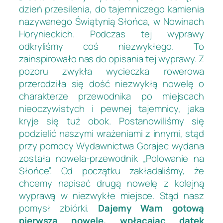
dzień przesilenia, do tajemniczego kamienia
nazywanego Świątynią Słońca, w Nowinach
Horynieckich. Podczas tej wyprawy
odkryliśmy coś niezwykłego. To
zainspirowało nas do opisania tej wyprawy. Z
pozoru zwykła wycieczka rowerowa
przerodziła się dość niezwykłą nowelę o
charakterze przewodnika po miejscach
nieoczywistych i pewnej tajemnicy, jaka
kryje się tuż obok. Postanowiliśmy się
podzielić naszymi wrażeniami z innymi, stąd
przy pomocy Wydawnictwa Gorajec wydana
została nowela-przewodnik „Polowanie na
Słońce”. Od początku zakładaliśmy, że
chcemy napisać drugą nowelę z kolejną
wyprawą w niezwykłe miejsce. Stąd nasz
pomysł zbiórki.
Dajemy Wam gotową
pierwszą nowelę, wpłacając datek