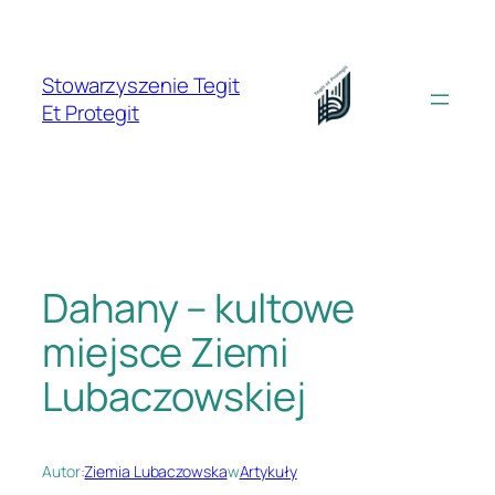
Przejdź
do
treści
Stowarzyszenie Tegit
Et Protegit
Dahany – kultowe
miejsce Ziemi
Lubaczowskiej
Autor:
Ziemia Lubaczowska
w
Artykuły