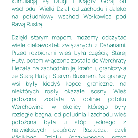
kumulacją są Długi i Krągły Goraj od
wschodu, Wielki Dział od zachodu i daleko
na południowy wschód Wołkowica pod
Rawą Ruską.
Dzięki starym mapom, możemy odczytać
wiele ciekawostek związanych z Dahanami.
Przed rozbiorami wieś była częścią Starej
Huty, potem włączona została do Werchraty
i leżała na zachodnim jej krańcu, graniczyła
ze Starą Hutą i Starym Brusnem. Na granicy
wsi były kiedyś kopce graniczne, na
niektórych rosły okazałe sosny. Wieś
położona została w dolinie potoku
Werchowina, w okolicy którego były
rozległe bagna, od południa i zachodu wieś
położona była u stóp jednego z
największych pagórów Roztocza, czyli
Wielkiego Działu (nazywanego przez