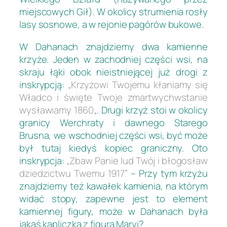
miejscowych Gił). W okolicy strumienia rosły
lasy sosnowe, a w rejonie pagórów bukowe.
W Dahanach znajdziemy dwa kamienne
krzyże. Jeden w zachodniej części wsi, na
skraju łąki obok nieistniejącej już drogi z
inskrypcją:
„Krzyżowi Twojemu kłaniamy się
Władco i święte Twoje zmartwychwstanie
wysławiamy 1860„
. Drugi krzyż stoi w okolicy
granicy Werchraty i dawnego Starego
Brusna, we wschodniej części wsi, być może
był tutaj kiedyś kopiec graniczny. Oto
inskrypcja:
„Zbaw Panie lud Twój i błogosław
dziedzictwu Twemu 1917”
– Przy tym krzyżu
znajdziemy też kawałek kamienia, na którym
widać stopy, zapewne jest to element
kamiennej figury, może w Dahanach była
jakaś kapliczka z figurą Maryi?