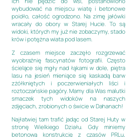
ich nie pędzić do wsi, postanowiono
wybudować na miejscu wiatę i betonowe
poidło, całość ogrodzono. Na zimę jałówki
wracały do obory w Starej Hucie. To są
widoki, których my już nie zobaczymy, stado
krów i potężna wiata pod lasem.
Z czasem miejsce zaczęło rozgrzewać
wyobraźnię fascynatów fotografii. Często
ścielące się mgły nad łąkami w dole, piętra
lasu na jesień mieniące się kaskadą barw
zżółkniętych i poczerwieniałych liści i
roztoczańskie pagóry. Mamy dla Was malutki
smaczek tych widoków na naszych
zdjęciach, zrobionych o świcie w Dahanach!
Najłatwiej tam trafić jadąc od Starej Huty w
stronę Wielkiego Działu. Gdy miniemy
betonową konstrukcję z czasów PRLu,