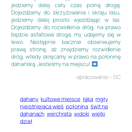
jedziemy dalej cały czas polną drogą.
Dojeżdżamy do skrzyżowania i skraju lasu,
jedziemy dalej prosto wjeżdżając w las.
Dojeżdżamy do rozwidlenia dróg, na prawo
będzie asfaltowa droga, my udajemy się w
lewo. Następnie bacznie obserwujemy
prawą stronę, aż znajdziemy rozwidlenie
dróg, wtedy skręcamy w prawo na połoninę
dahańską. Jesteśmy na miejscu!
opracowanie – GC
dahany
kultowe miejsce
łąka
mgły
nieistniejąca wieś
połonina
świt na
dahanach
werchrata
widoki
wielki
dział