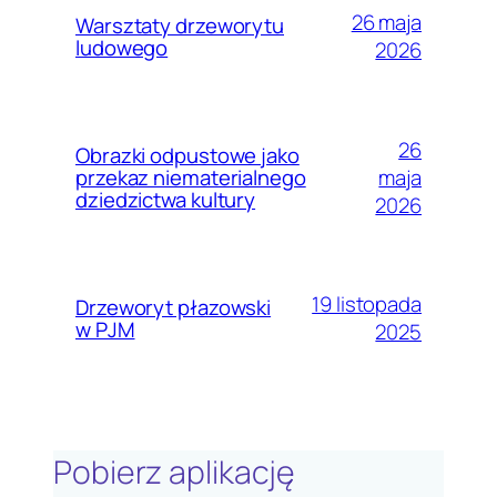
26 maja
Warsztaty drzeworytu
ludowego
2026
26
Obrazki odpustowe jako
maja
przekaz niematerialnego
dziedzictwa kultury
2026
19 listopada
Drzeworyt płazowski
w PJM
2025
Pobierz aplikację