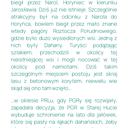
biegł przez Narol, Horyniec w kierunku
Jarosławia. Dziś już nie istnieje. Szczególnie
atrakcyjny był na odcinku z Narola do
Horyńca, bowiem biegł przez mało znane
wtedy pagóry Roztocza Południowego,
gdzie było dużo wysiedlonych wsi. Jedną z
nich były Dahany. Turyści podążając
szlakiem, przechodzili w okolicy tej
nieistniejącej wsi i mogli nocować w tej
okolicy pod namiotami. Dziś takim
szczególnym miejscem postoju jest skraj
lasu z betonowym korytem, niewielu wie
skąd się ono tam wzięło…
…w okresie PRLu, gdy PGRy się rozwijały,
zapadała decyzja, że PGR w Starej Hucie
wybuduje schronienie na lato dla jałówek,
które się pasły na łąkach dahańskich, żeby